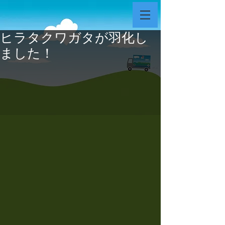
ヒラタクワガタが羽化し
ました！