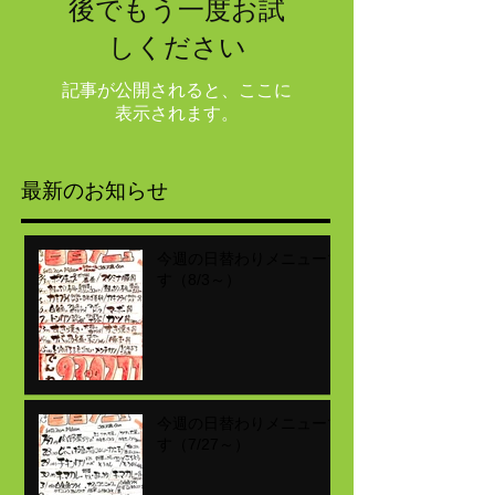
後でもう一度お試
しください
記事が公開されると、ここに
表示されます。
最新のお知らせ
今週の日替わりメニューで
す（8/3～）
今週の日替わりメニューで
す（7/27～）