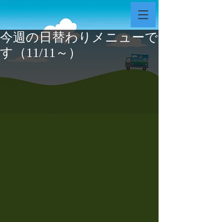
今週の日替わりメニューで
す（11/11～）