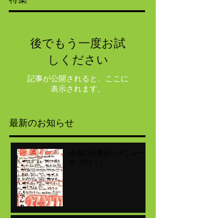
後でもう一度お試
しください
記事が公開されると、ここに
表示されます。
最新のお知らせ
今週の日替わりメニューで
す（8/3～）