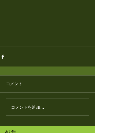
コメント
コメントを追加…
特集