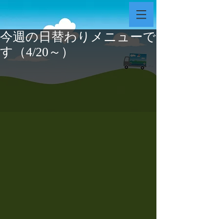
今週の日替わりメニューで
す（4/20～）