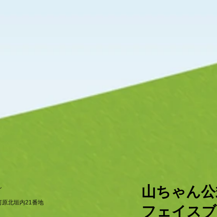
ん
​山ちゃん
原北垣内21番地
フェイスブ