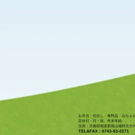
お弁当・仕出し・食料品 山ちゃ
​定休日：日・祝、年末年始
住所：京都府相楽郡南山城村北大河
TEL&FAX：0743-93-0271