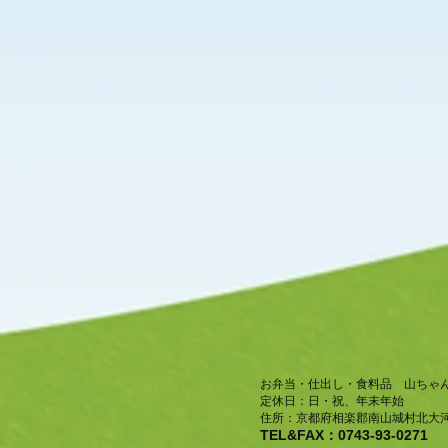
お弁当・仕出し・食料品 山ちゃ
​定休日：日・祝、年末年始
住所：京都府相楽郡南山城村北大河
TEL&FAX：0743-93-0271