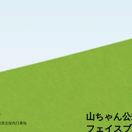
ん
​山ちゃん
原北垣内21番地
フェイスブ