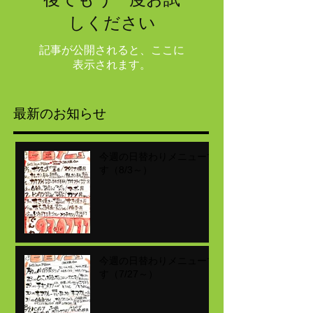
しください
記事が公開されると、ここに
表示されます。
最新のお知らせ
今週の日替わりメニューで
す（8/3～）
今週の日替わりメニューで
す（7/27～）