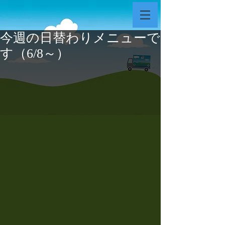
今週の日替わりメニューで
す（6/8～）