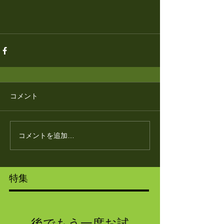
コメント
コメントを追加…
特集
後でもう一度お試