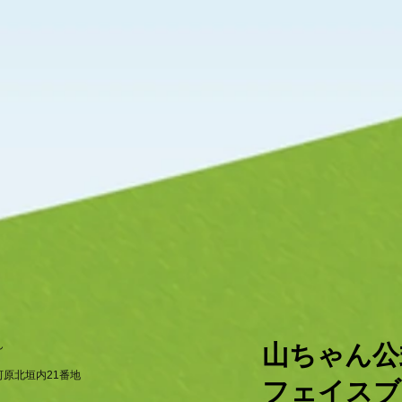
ん
​山ちゃん
原北垣内21番地
フェイスブ