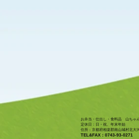
お弁当・仕出し・食料品 山ちゃ
​定休日：日・祝、年末年始
住所：京都府相楽郡南山城村北大河
TEL&FAX：0743-93-0271