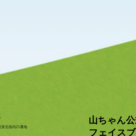
ん
​山ちゃん
原北垣内21番地
フェイスブ