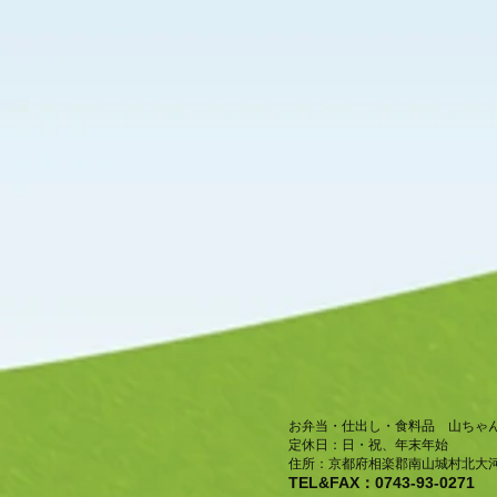
お弁当・仕出し・食料品 山ちゃ
​定休日：日・祝、年末年始
住所：京都府相楽郡南山城村北大河
TEL&FAX：0743-93-0271