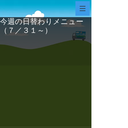
今週の日替わりメニュー
（７／３１～）