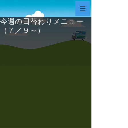
今週の日替わりメニュー
（７／９～）