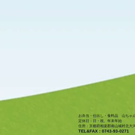
お弁当・仕出し・食料品 山ちゃ
​定休日：日・祝、年末年始
住所：京都府相楽郡南山城村北大河
TEL&FAX：0743-93-0271