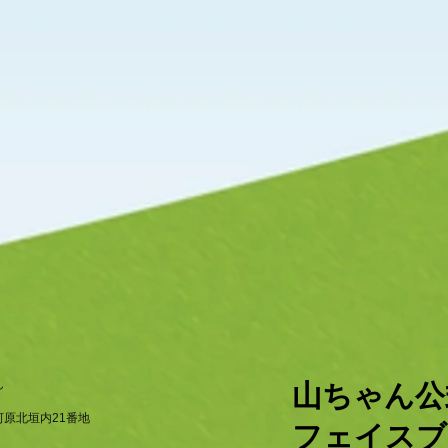
ん
​山ちゃん
原北垣内21番地
フェイスブ