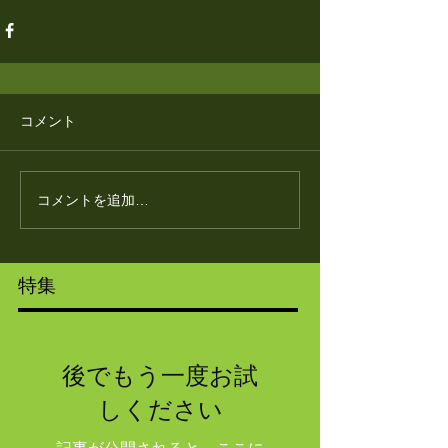
コメント
コメントを追加…
特集
後でもう一度お試
しください