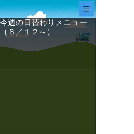
今週の日替わりメニュー
（８／１２～）