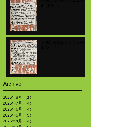
今週の日替わりメニューで
す（6/8～）
今週の日替わりメニューで
す(6/1～)
Archive
2026年8月
（1）
1件の記事
2026年7月
（4）
4件の記事
2026年6月
（4）
4件の記事
2026年5月
（5）
5件の記事
2026年4月
（4）
4件の記事