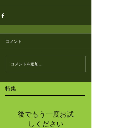
コメント
コメントを追加…
特集
後でもう一度お試
しください