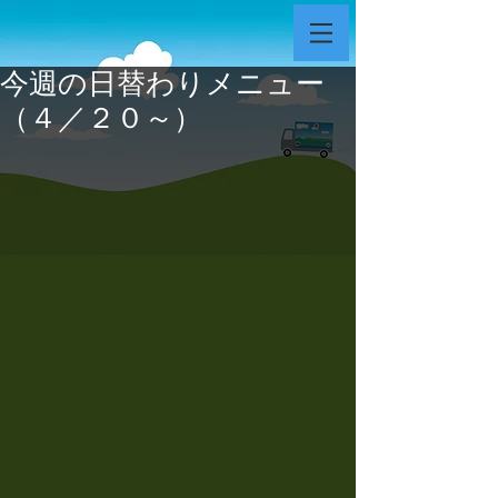
今週の日替わりメニュー
（４／２０～）