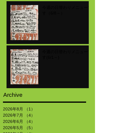
今週の日替わりメニューで
す（6/8～）
今週の日替わりメニューで
す(6/1～)
Archive
2026年8月
（1）
1件の記事
2026年7月
（4）
4件の記事
2026年6月
（4）
4件の記事
2026年5月
（5）
5件の記事