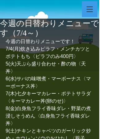
今週の日替わりメニューで
す（7/4～）
今週の日替わりメニューです！
7/4(月)炊き込みピラフ・メンチカツと
ポテトもち〈ピラフのみ400円〉
5(火)天ぷら盛り合わせ・酢の物〈天
丼〉
6(水)サバの味噌煮・マーボーナス〈マ
ーボーナス丼〉
7(木)七夕キーマカレー・ポテトサラダ
〈キーマカレー丼(卵のせ)〉
8(金)白身魚フライ香味ダレ・野菜の煮
浸しそうめん〈白身魚フライ香味ダレ
丼〉
9(土)チキンとキャベツのガーリック炒
め・ホウレンソウのおひたし〈親子