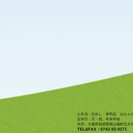
お弁当・仕出し・食料品 山ちゃ
​定休日：日・祝、年末年始
住所：京都府相楽郡南山城村北大河
TEL&FAX：0743-93-0271