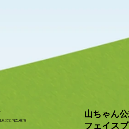
ん
​山ちゃん
原北垣内21番地
フェイスブ