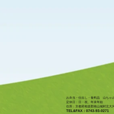
お弁当・仕出し・食料品 山ちゃ
​定休日：日・祝、年末年始
住所：京都府相楽郡南山城村北大河
TEL&FAX：0743-93-0271