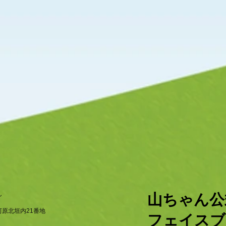
ん
​山ちゃん
原北垣内21番地
フェイスブ