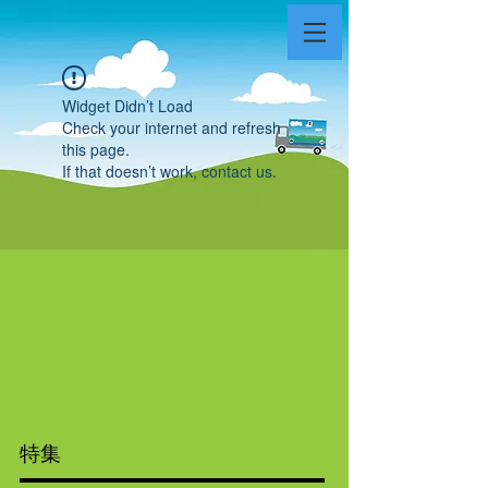
Widget Didn’t Load
Check your internet and refresh
this page.
If that doesn’t work, contact us.
特集